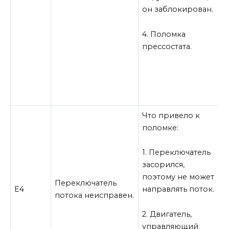
он заблокирован.
к
У
п
4. Поломка
э
прессостата.
4
п
Что привело к
К
поломке:
с
1. Переключатель
1
засорился,
п
поэтому не может
Переключатель
у
Е4
направлять поток.
потока неисправен.
2
2. Двигатель,
з
управляющий