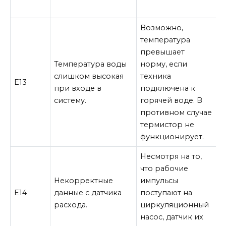
Возможно,
К
температура
превышает
1
Температура воды
норму, если
п
слишком высокая
техника
Е13
при входе в
подключена к
2
систему.
горячей воде. В
и
противном случае
термистор не
функционирует.
Несмотря на то,
что рабочие
Некорректные
импульсы
Н
Е14
данные с датчика
поступают на
з
расхода.
циркуляционный
насос, датчик их