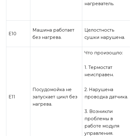
нагреватель.
р
П
Машина работает
Целостность
Е10
о
без нагрева.
сушки нарушена.
с
Что произошло:
С
р
1. Термостат
неисправен.
1
и
т
2. Нарушена
Посудомойка не
проводка датчика.
Е11
запускает цикл без
2
нагрева.
3. Возникли
проблемы в
3
работе модуля
э
управления.
м