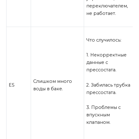
п
переключателем,
«
не работает.
1
Что случилось:
п
п
1. Некорректные
л
данные с
н
прессостата.
3
Слишком много
2. Забилась трубка
Е5
в
воды в баке.
прессостата.
Е
п
3. Проблемы с
м
впускным
н
клапаном.
у
э