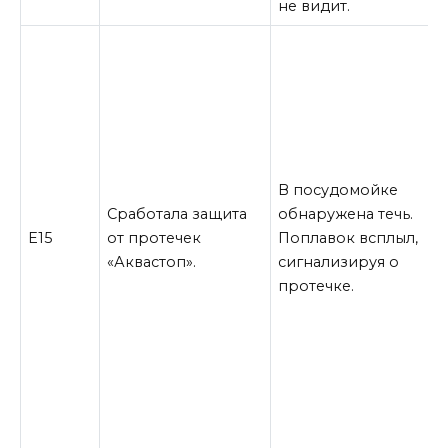
не видит.
о
п
п
о
1
В посудомойке
Сработала защита
обнаружена течь.
2
Е15
от протечек
Поплавок всплыл,
в
«Аквастоп».
сигнализируя о
с
протечке.
т
с
4
д