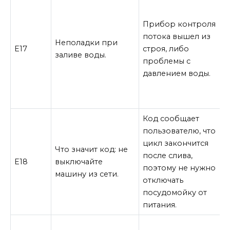
з
Прибор контроля
потока вышел из
2
Неполадки при
Е17
строя, либо
д
заливе воды.
проблемы с
п
давлением воды.
в
н
Код сообщает
пользователю, что
цикл закончится
Что значит код: не
после слива,
Е18
выключайте
поэтому не нужно
машину из сети.
отключать
посудомойку от
питания.
К