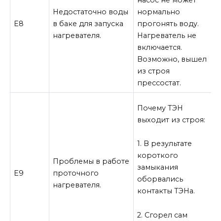
Недостаточно воды
нормально
в
Е8
в баке для запуска
прогонять воду.
н
нагревателя.
Нагреватель не
У
включается.
п
Возможно, вышел
из строя
прессостат.
Ч
Почему ТЭН
выходит из строя:
1
п
1. В результате
С
короткого
Проблемы в работе
замыкания
Е9
проточного
э
оборвались
нагревателя.
контакты ТЭНа.
2
к
2. Сгорел сам