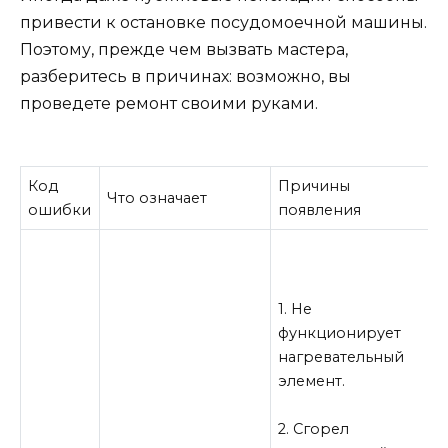
привести к остановке посудомоечной машины.
Поэтому, прежде чем вызвать мастера,
разберитесь в причинах: возможно, вы
проведете ремонт своими руками.
Код
Причины
К
Что означает
ошибки
появления
н
1
н
э
1. Не
Т
функционирует
п
нагревательный
м
элемент.
2
2. Сгорел
д