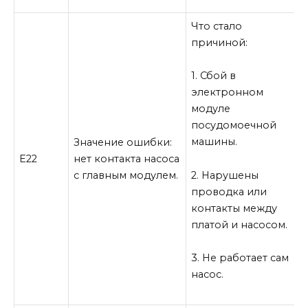
Что стало
причиной:
1. Сбой в
1
электронном
п
модуле
посудомоечной
машины.
2
Значение ошибки:
н
Е22
нет контакта насоса
Р
2. Нарушены
с главным модулем.
проводка или
контакты между
3
платой и насосом.
3. Не работает сам
насос.