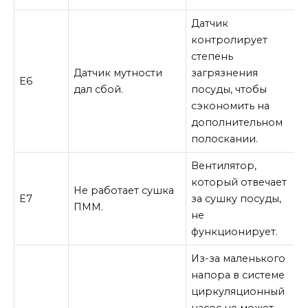
Датчик
контролирует
Т
степень
и
Датчик мутности
загрязнения
Е6
д
дал сбой.
посуды, чтобы
м
сэкономить на
«
дополнительном
полоскании.
Вентилятор,
Н
который отвечает
и
Не работает сушка
Е7
за сушку посуды,
в
ПММ.
не
в
функционирует.
п
Из-за маленького
напора в системе
циркуляционный
насос не может
П