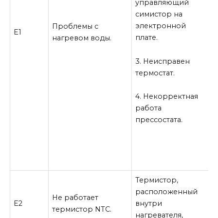
управляющий
у
симистор на
В
электронной
Проблемы с
и
Е1
плате.
нагревом воды.
э
3. Неисправен
3
термостат.
т
У
4. Некорректная
д
работа
н
прессостата.
5
п
Термистор,
П
расположенный
Не работает
з
Е2
внутри
термистор NTC.
т
нагревателя,