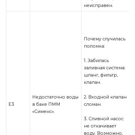
д
неисправен.
К
р
р
Почему случилась
поломка:
1
у
1. Забилась
з
заливная система:
О
шланг, фильтр,
к
клапан.
ф
О
м
2. Входной клапан
Недостаточно воды
сломан.
Е3
в баке ПММ
2
«Сименс».
в
3. Сливной насос
не откачивает
воду. Возможно,
3