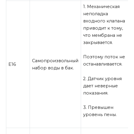
1. Механическая
неполадка
1
входного клапана
и
приводит к тому,
з
что мембрана не
закрывается.
2
у
Поэтому поток не
Самопроизвольный
останавливается.
3
Е16
набор воды в бак.
п
2. Датчик уровня
дает неверные
с
показания.
и
м
к
3. Превышен
уровень пены.
1