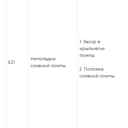
1
з
п
м
о
1. Засор в
о
крыльчатке
ф
помпы.
Неполадки
к
Е21
сливной помпы.
у
2. Поломка
м
сливной помпы.
р
2
м
к
З
н